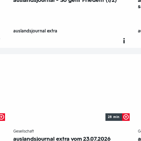
auslandsjournal - So geht Frieden! (1/2)
a
s
auslandsjournal extra
a
28 min
-
Gesellschaft
G
auslandsjournal extra vom 23.07.2026
a