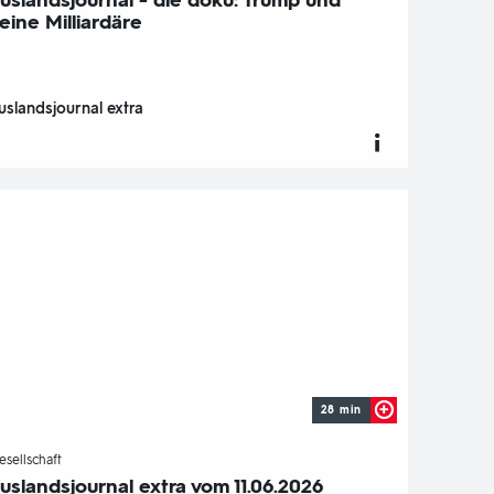
uslandsjournal - die doku: Trump und
eine Milliardäre
uslandsjournal extra
28 min
-
esellschaft
uslandsjournal extra vom 11.06.2026