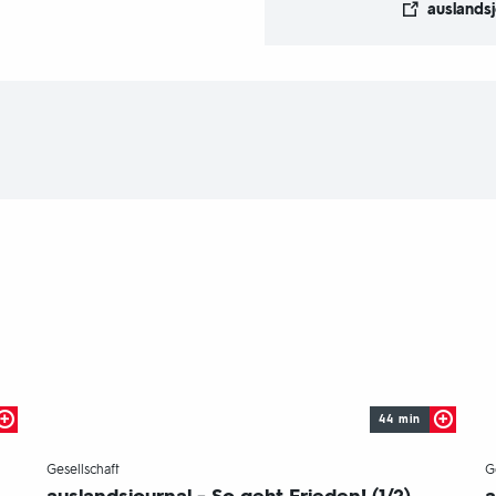
auslandsj
44 min
-
Gesellschaft
G