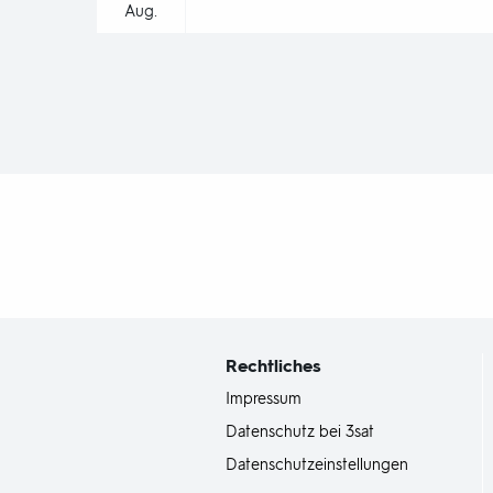
Aug.
Fußbereich
mit
Inhaltsangabe
Rechtliches
Impressum
Datenschutz bei 3sat
Datenschutzeinstellungen