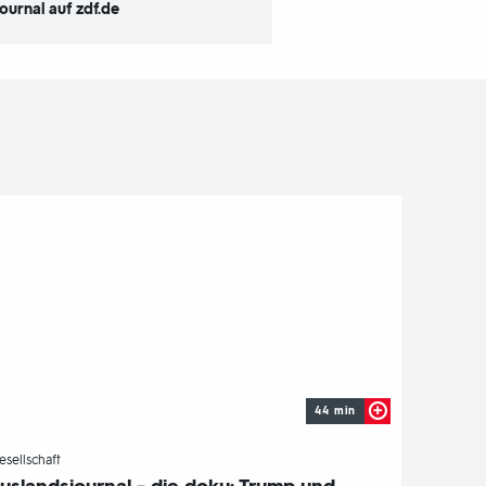
ournal auf zdf.de
44 min
-
esellschaft