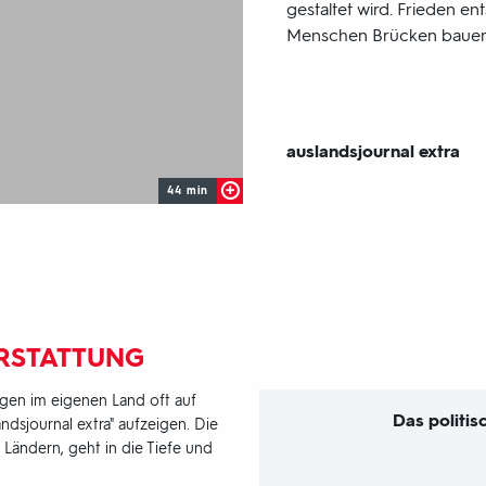
gestaltet wird. Frieden en
Menschen Brücken bauen 
Sendungsbereich:
auslandsjournal extra
44 min
RSTATTUNG
ngen im eigenen Land oft auf
Das politi
ndsjournal extra" aufzeigen. Die
Ländern, geht in die Tiefe und