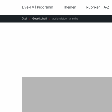
Hauptnavigation
Live-TV | Programm
Themen
Rubriken | A-Z
Sie
3sat
Gesellschaft
auslandsjournal extra
sind
hier:
auslandsjournal
extra