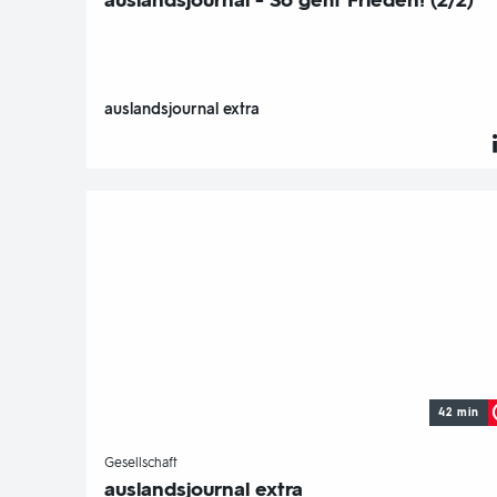
auslandsjournal - So geht Frieden! (2/2)
auslandsjournal extra
42 min
-
Gesellschaft
auslandsjournal extra