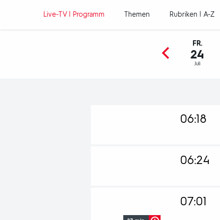
Hauptnavigation
Live-TV | Programm
Themen
Rubriken | A-Z
FR.
24
Juli
Programm
06:18
06:24
"Kulturzeit
07:01
Produktion
Deutschlan
und