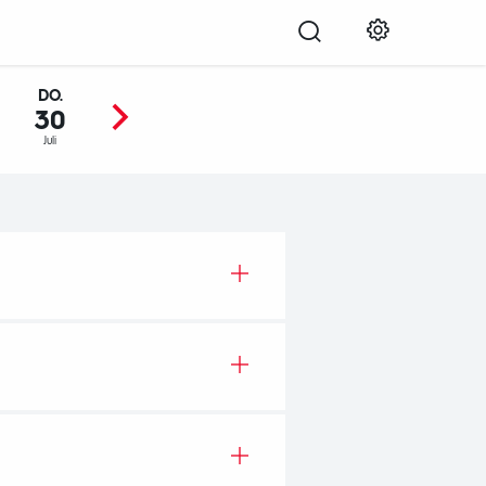
DO.
FR.
SA.
SO.
MO.
30
31
01
02
03
Juli
Juli
Aug.
Aug.
Aug.