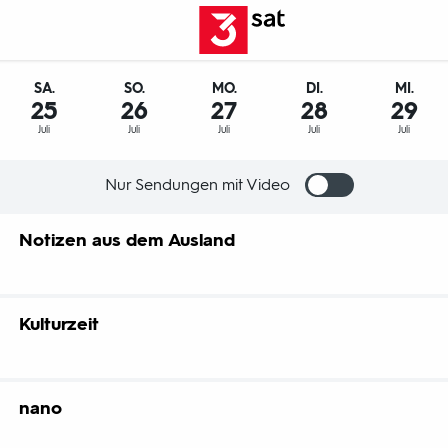
SA.
SO.
MO.
DI.
MI.
25
26
27
28
29
Juli
Juli
Juli
Juli
Juli
Nur Sendungen mit Video
Notizen aus dem Ausland
Kulturzeit
" ist das werktägliche Kulturmagazin von 3sat.
nano
sland
d 2024