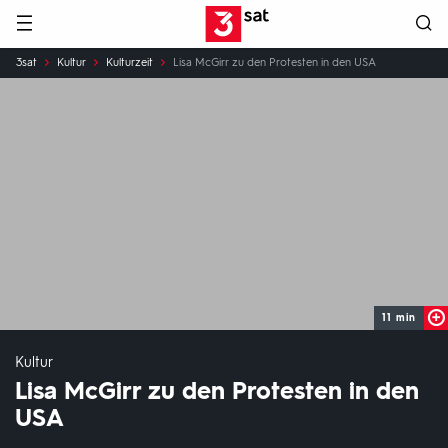
Hauptnavigation
3SAT
Sie
3sat
Kultur
Kulturzeit
Lisa McGirr zu den Protesten in den USA
sind
hier:
11 min
Kultur
Lisa McGirr zu den Protesten in den
USA