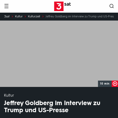
Hauptnavigation
3SAT
Sie
3sat
Kultur
Kulturzeit
Jeffrey Goldberg im Interview zu Trump und US-Presse
sind
hier:
10 min
Kultur
Jeffrey Goldberg im Interview zu
Trump und US-Presse