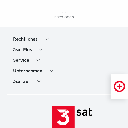
Inhaltsangabe
nach oben
Rechtliches
3sat
Plus
Service
Unternehmen
3sat
auf