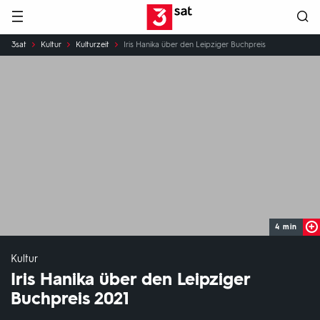
Hauptnavigation
3SAT
Sie
3sat
Kultur
Kulturzeit
Iris Hanika über den Leipziger Buchpreis
sind
hier:
4 min
Kultur
Iris Hanika über den Leipziger
Buchpreis 2021