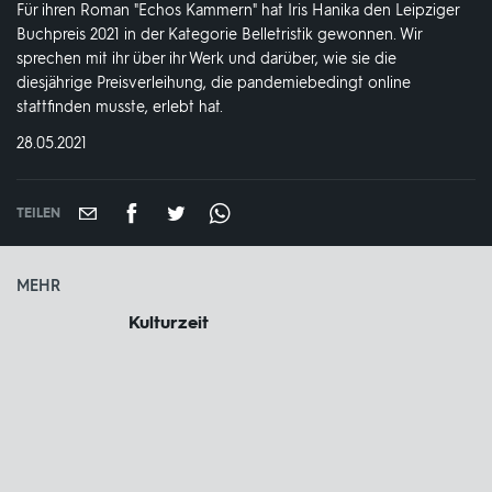
Für ihren Roman "Echos Kammern" hat Iris Hanika den Leipziger
Buchpreis 2021 in der Kategorie Belletristik gewonnen. Wir
sprechen mit ihr über ihr Werk und darüber, wie sie die
diesjährige Preisverleihung, die pandemiebedingt online
stattfinden musste, erlebt hat.
DATUM:
28.05.2021
TEILEN
MEHR
Kulturzeit