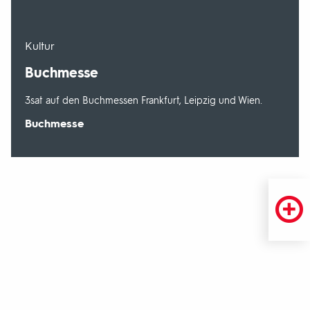
-
Kultur
Buchmesse
3sat auf den Buchmessen Frankfurt, Leipzig und Wien.
Sendungsbereich:
Buchmesse