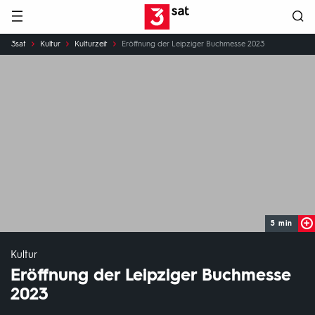
Hauptnavigation
3SAT
Sie
3sat
Kultur
Kulturzeit
Eröffnung der Leipziger Buchmesse 2023
sind
hier:
5 min
Kultur
Eröffnung der Leipziger Buchmesse
2023