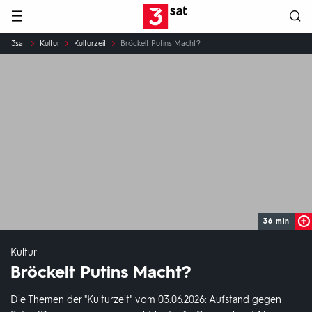
Hauptnavigation
3SAT
Sie
3sat
Kultur
Kulturzeit
Bröckelt Putins Macht?
sind
hier:
36 min
Kultur
Bröckelt Putins Macht?
Die Themen der "Kulturzeit" vom 03.06.2026: Aufstand gegen