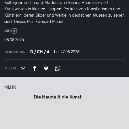
Kulturjournalistin und Moderatorin Bianca Hauda serviert
Kunstwissen in kleinen Happen: Porträts von Künstlerinnen und
Künstlern, deren Bilder und Werke in deutschen Museen zu sehen
sind. Dieses Mal: Édouard Manet.
Produktionsland
und
DATUM:
08.08.2024
-
jahr:
D / CH / A
bis 27.08.2026
IN
VERFÜGBAR
VERFÜGBAR
BIS:
TEILEN
MEHR
Die Hauda & die Kunst