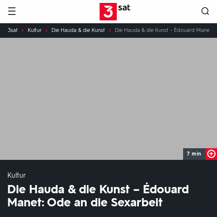
Hauptnavigation
3SAT
Sie
3sat
Kultur
Die Hauda & die Kunst
Die Hauda & die Kunst – Édouard Manet: O
sind
hier:
7 min
Kultur
Die Hauda & die Kunst – Édouard
Manet: Ode an die Sexarbeit