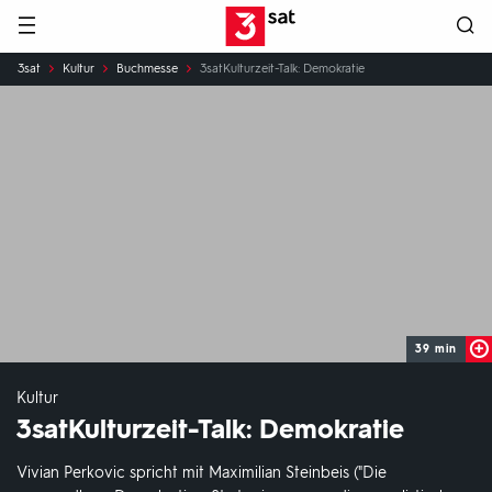
Hauptnavigation
3SAT
Sie
3sat
Kultur
Buchmesse
3satKulturzeit-Talk: Demokratie
sind
hier:
39 min
Kultur
3sat
Kulturzeit-Talk: Demokratie
Vivian Perkovic spricht mit Maximilian Steinbeis ("Die