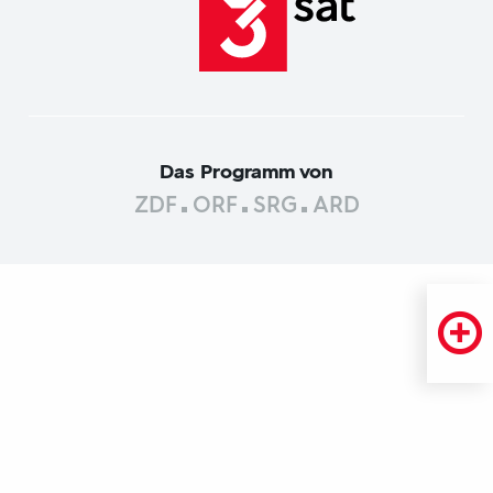
Das Programm von
ZDF
ORF
SRG
ARD