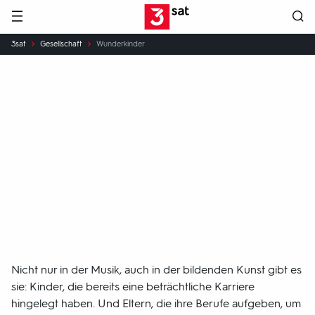
Hauptnavigation
3SAT
Sie
3sat
Gesellschaft
Wunderkinder
sind
hier:
Wunderkinder
Kindheit zwischen Ruhm und Druck
Nicht nur in der Musik, auch in der bildenden Kunst gibt es
sie: Kinder, die bereits eine beträchtliche Karriere
hingelegt haben. Und Eltern, die ihre Berufe aufgeben, um