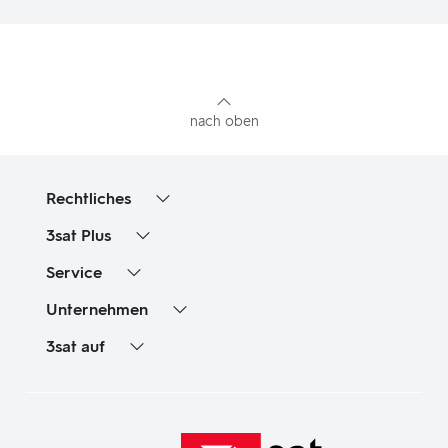
Fußbereich
mit
Inhaltsangabe
nach oben
Rechtliches
3sat
Plus
Service
Unternehmen
3sat
auf