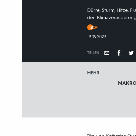
Dürre, Sturm, Hitze, F
den Klimaveränderunge
Produktionsland
und
DATUM:
19.09.2023
-
jahr:
TEILEN
MEHR
MAKR