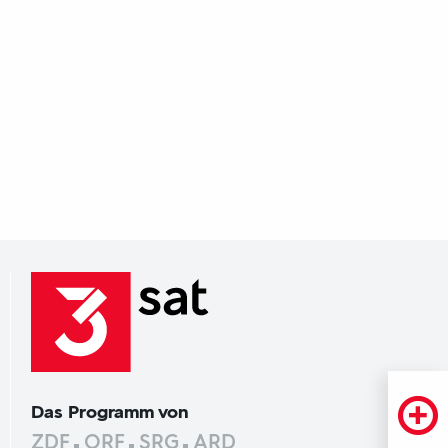
Das Programm von
ZDF
ORF
SRG
ARD