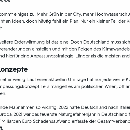
thoff
kommt einiges zu: Mehr Grün in der City, mehr Hochwasserschu
icht an Ideen, doch häufig fehlt ein Plan. Nur ein kleiner Teil de
.
itere Erderwärmung ist das eine. Doch Deutschland muss sich 
eränderungen einstellen und mit den Folgen des Klimawandels
and hierfür eine Anpassungsstrategie. Länger als die meisten an
 Konzepte
er eher wenig. Laut einer aktuellen Umfrage hat nur jede vierte
npassungskonzept. Teils mangelt es am politischen Willen, oft 
en.
de Maßnahmen so wichtig: 2022 hatte Deutschland nach Italie
uropa. 2021 war das teuerste Naturgefahrenjahr in Deutschland fü
12,7 Milliarden Euro Schadensaufwand erfasste der Gesamtverba
t.