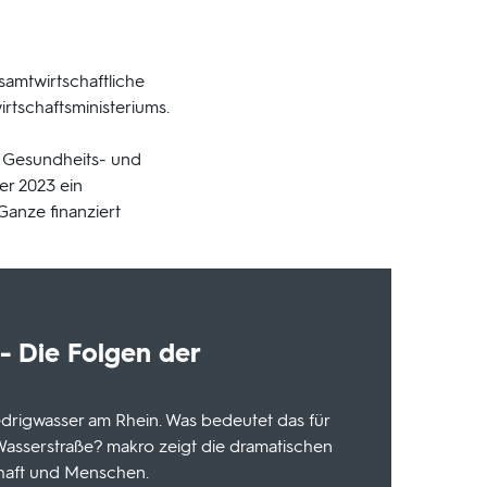
samtwirtschaftliche
rtschaftsministeriums.
e Gesundheits- und
er 2023 ein
anze finanziert
- Die Folgen der
edrigwasser am Rhein. Was bedeutet das für
Wasserstraße? makro zeigt die dramatischen
chaft und Menschen.