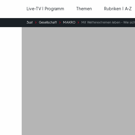
Hauptnavigation
Live-TV | Programm
Themen
Rubriken | A-Z
Sie
3sat
Gesellschaft
MAKRO
Mit Wetterextremen leben - Wie si
sind
hier: