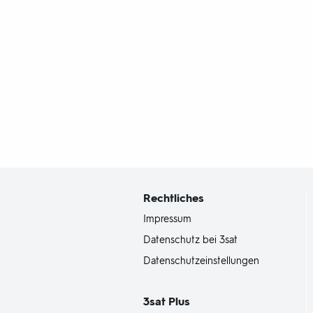
Fußbereich
mit
Inhaltsangabe
Rechtliches
Impressum
Datenschutz bei 3sat
Datenschutzeinstellungen
3sat
Plus