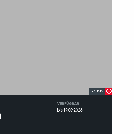
28 min
VERFÜGBAR
weltweit
VERFÜGBAR
bis 19.09.2028
h
BIS: