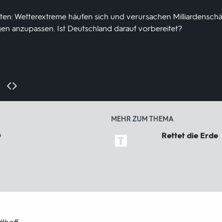
luten: Wetterextreme häufen sich und verursachen Milliardenschä
n anzupassen. Ist Deutschland darauf vorbereitet?
MEHR ZUM THEMA
O
Rettet die Erde