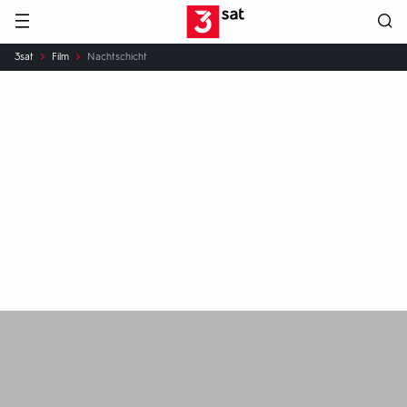
Hauptnavigation
3SAT
Sie
3sat
Film
Nachtschicht
sind
hier:
Nachtschicht
Der Hamburger KDD im Einsatz