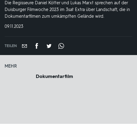
Die Regisseure Daniel Kötter und Lukas Marxt sprechen auf der
Duisburger Filmwoche 2023 im 3sat Extra über Landschaft, die in
Dokumentarfilmen zum umkämpften Gelände wird.
DATUM:
09.11.2023
TEILEN
MEHR
Dokumentarfilm