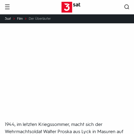
Hauptnavigation
3SAT
Sie
3sat
Film
Der Überläufer
sind
hier:
Der
Überläufer
Die Geschichte eines jungen
Wehrmachtsoldaten, der die Fronten
wechselt.
1944, im letzten Kriegssommer, macht sich der
Wehrmachtsoldat Walter Proska aus Lyck in Masuren auf