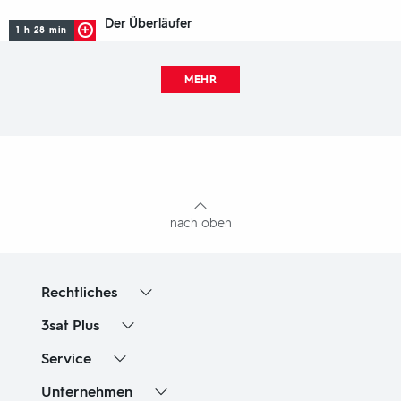
Der Überläufer
1 h 28 min
MEHR
Fußbereich
mit
Inhaltsangabe
nach oben
Rechtliches
3sat
Plus
Service
Unternehmen