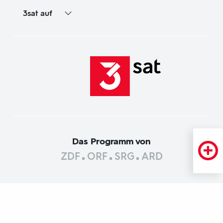
3sat
auf
Das Programm von
ZDF
ORF
SRG
ARD