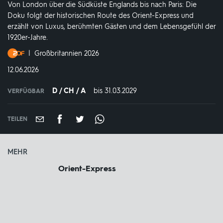
Von London über die Südküste Englands bis nach Paris: Die
Doku folgt der historischen Route des Orient-Express und
erzählt von Luxus, berühmten Gästen und dem Lebensgefühl der
1920er-Jahre.
Produktionsland
Großbritannien 2026
und
DATUM:
12.06.2026
-
jahr:
D / CH / A
bis 31.03.2029
IN
VERFÜGBAR
VERFÜGBAR
BIS:
TEILEN
MEHR
Orient-Express