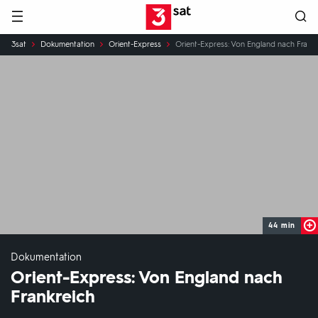
Hauptnavigation
3SAT
Sie
3sat
Dokumentation
Orient-Express
Orient-Express: Von England nach Frankr
sind
hier:
44 min
Dokumentation
Orient-Express: Von England nach
Frankreich