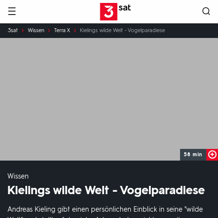
Hauptnavigation
3SAT
Sie
3sat
Wissen
Terra X
Kielings wilde Welt - Vogelparadiese
sind
hier:
58 min
Wissen
Kielings wilde Welt - Vogelparadiese
Andreas Kieling gibt einen persönlichen Einblick in seine "wilde