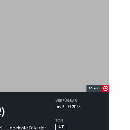
43 min
VERFÜGBAR
weltweit
VERFÜGBAR
bis 31.03.2028
2)
BIS:
TON
UT
X – Ungelöste Fälle der