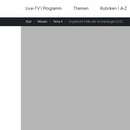
Hauptnavigation
Live-TV | Programm
Themen
Rubriken | A-Z
Sie
3sat
Wissen
Terra X
Ungelöste Fälle der Archäologie (2/2)
sind
hier: