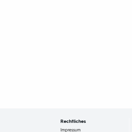
Fußbereich
mit
Inhaltsangabe
Rechtliches
Impressum