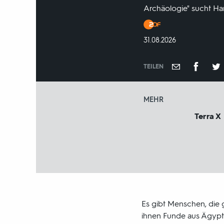
Archäologie" sucht Ha
Produktionsland
und
DATUM:
31.08.2026
-
jahr:
TEILEN
MEHR
Terra X
Es gibt Menschen, die 
ihnen Funde aus Ägypten