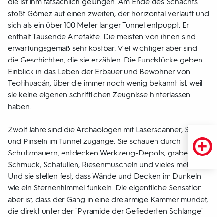
die ist ihm tatsächlich gelungen. Am Ende des Schachts
stößt Gómez auf einen zweiten, der horizontal verläuft und
sich als ein über 100 Meter langer Tunnel entpuppt. Er
enthält Tausende Artefakte. Die meisten von ihnen sind
erwartungsgemäß sehr kostbar. Viel wichtiger aber sind
die Geschichten, die sie erzählen. Die Fundstücke geben
Einblick in das Leben der Erbauer und Bewohner von
Teotihuacán, über die immer noch wenig bekannt ist, weil
sie keine eigenen schriftlichen Zeugnisse hinterlassen
haben.
Zwölf Jahre sind die Archäologen mit Laserscanner, Spaten
und Pinseln im Tunnel zugange. Sie schauen durch
Schutzmauern, entdecken Werkzeug-Depots, graben
Schmuck, Schatullen, Riesenmuscheln und vieles mehr aus.
Und sie stellen fest, dass Wände und Decken im Dunkeln
wie ein Sternenhimmel funkeln. Die eigentliche Sensation
aber ist, dass der Gang in eine dreiarmige Kammer mündet,
die direkt unter der "Pyramide der Gefiederten Schlange"