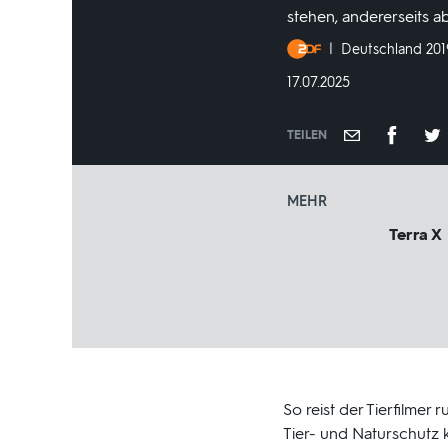
stehen, andererseits 
Produktionsland
Deutschland 201
und
DATUM:
17.07.2025
-
jahr:
TEILEN
MEHR
Terra X
So reist der Tierfilmer
Tier- und Naturschutz 