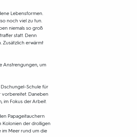
edene Lebensformen.
lso noch viel zu tun.
rben niemals so groß
raffer statt. Denn
. Zusätzlich erwärmt
ße Anstrengungen, um
e Dschungel-Schule für
t vorbereitet. Daneben
 im Fokus der Arbeit.
n den Papageitauchern
n Kolonien der drolligen
e im Meer rund um die