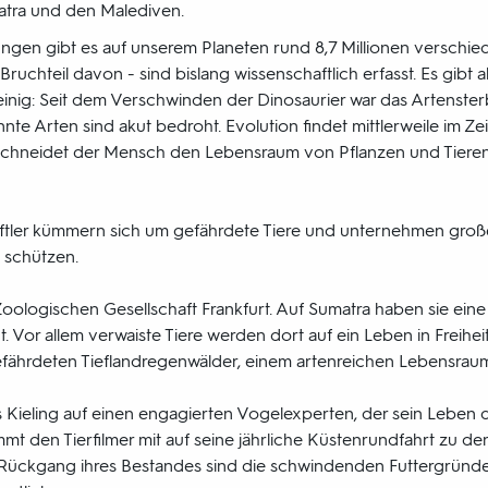
atra und den Malediven.
ngen gibt es auf unserem Planeten rund 8,7 Millionen verschi
 Bruchteil davon - sind bislang wissenschaftlich erfasst. Es gibt a
 einig: Seit dem Verschwinden der Dinosaurier war das Artenste
te Arten sind akut bedroht. Evolution findet mittlerweile im Zeit
eschneidet der Mensch den Lebensraum von Pflanzen und Tieren
ftler kümmern sich um gefährdete Tiere und unternehmen gro
 schützen.
 Zoologischen Gesellschaft Frankfurt. Auf Sumatra haben sie ein
 Vor allem verwaiste Tiere werden dort auf ein Leben in Freihei
efährdeten Tieflandregenwälder, einem artenreichen Lebensraum,
eas Kieling auf einen engagierten Vogelexperten, der sein Lebe
mmt den Tierfilmer mit auf seine jährliche Küstenrundfahrt zu de
 Rückgang ihres Bestandes sind die schwindenden Futtergründ