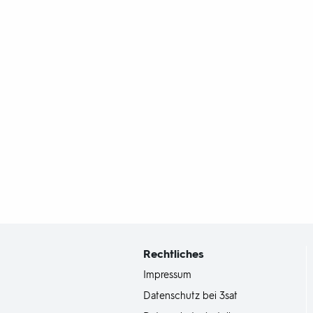
Fußbereich
mit
Inhaltsangabe
Rechtliches
Impressum
Datenschutz bei 3sat