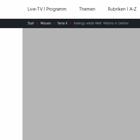
Hauptnavigation
Live-TV | Programm
Themen
Rubriken | A-Z
Sie
3sat
Wissen
Terra X
Kielings wilde Welt: Wildnis in Gefahr
sind
hier: