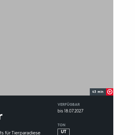
43 min
VERFÜGBAR
weltweit
VERFÜGBAR
bis 18.07.2027
r
BIS:
TON
UT
ts für Tierparadiese