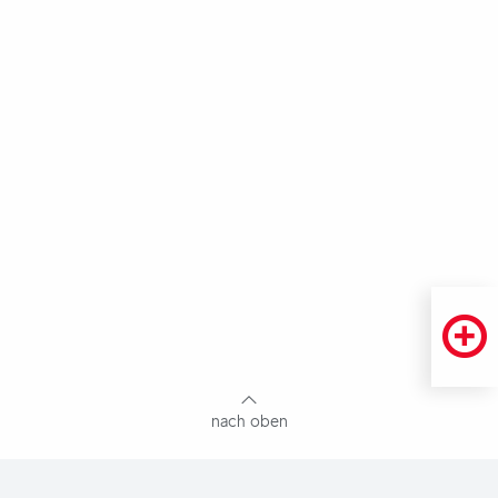
Fußbereich
mit
Inhaltsangabe
nach oben