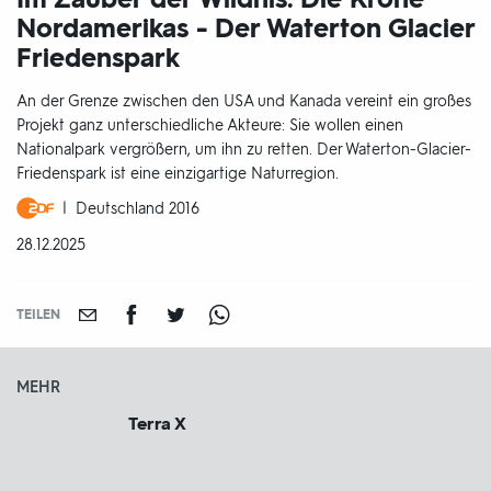
Nordamerikas - Der Waterton Glacier
Friedenspark
An der Grenze zwischen den USA und Kanada vereint ein großes
Projekt ganz unterschiedliche Akteure: Sie wollen einen
Nationalpark vergrößern, um ihn zu retten. Der Waterton-Glacier-
Friedenspark ist eine einzigartige Naturregion.
Produktionsland
Deutschland 2016
und
DATUM:
28.12.2025
-
jahr:
TEILEN
MEHR
Terra X