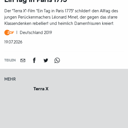
Der "Terra X"-Film "Ein Tag in Paris 1775" schildert den Alltag des
jungen Perückenmachers Léonard Minet, der gegen das starre
Klassendenken rebelliert und heimlich Damenfrisuren kreiert.
Produktionsland
Deutschland 2019
und
DATUM:
19.07.2026
-
jahr:
TEILEN
MEHR
Terra X