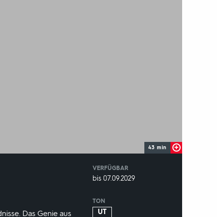
43 min
VERFÜGBAR
weltweit
VERFÜGBAR
bis 07.09.2029
BIS:
TON
UT
dnisse. Das Genie aus