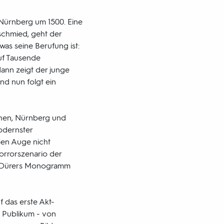
 Nürnberg um 1500. Eine
schmied, geht der
 was seine Berufung ist:
auf Tausende
dann zeigt der junge
und nun folgt ein
chen, Nürnberg und
odernster
ßen Auge nicht
orrorszenario der
cht Dürers Monogramm
f das erste Akt-
ße Publikum - von