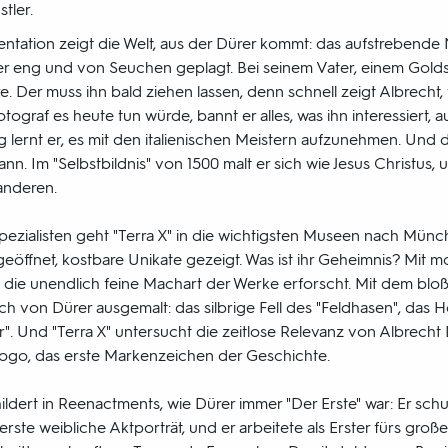
tler.
ntation zeigt die Welt, aus der Dürer kommt: das aufstrebende
er eng und von Seuchen geplagt. Bei seinem Vater, einem Gold
re. Der muss ihn bald ziehen lassen, denn schnell zeigt Albrecht,
otograf es heute tun würde, bannt er alles, was ihn interessiert, 
g lernt er, es mit den italienischen Meistern aufzunehmen. Und 
ann. Im "Selbstbildnis" von 1500 malt er sich wie Jesus Christus, 
anderen.
ezialisten geht "Terra X" in die wichtigsten Museen nach Mün
eöffnet, kostbare Unikate gezeigt. Was ist ihr Geheimnis? Mit m
 die unendlich feine Machart der Werke erforscht. Mit dem blo
h von Dürer ausgemalt: das silbrige Fell des "Feldhasen", das H
r". Und "Terra X" untersucht die zeitlose Relevanz von Albre
 Logo, das erste Markenzeichen der Geschichte.
dert in Reenactments, wie Dürer immer "Der Erste" war: Er schu
 erste weibliche Aktporträt, und er arbeitete als Erster fürs gro