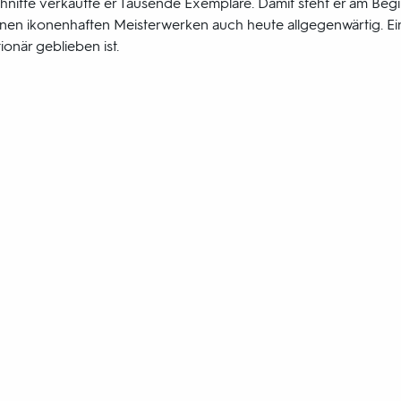
nitte verkaufte er Tausende Exemplare. Damit steht er am Begi
seinen ikonenhaften Meisterwerken auch heute allgegenwärtig. Ein
ionär geblieben ist.