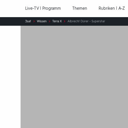
Hauptnavigation
Live-TV | Programm
Themen
Rubriken | A-Z
Sie
3sat
Wissen
Terra X
Albrecht Dürer - Superstar
sind
hier: