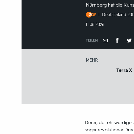
Nürnberg hat die Kunst
Produktionsland
Deutschland 201
und
DATUM:
11.08.2026
-
jahr:
TEILEN
MEHR
Terra X
Dürer, der ehrwürdige a
sogar revolutionär Dür