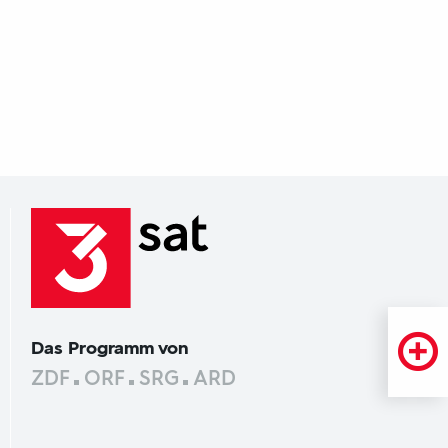
Das Programm von
ZDF
ORF
SRG
ARD