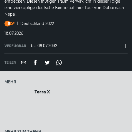
entdecken. Diesen mutigen Traum verwirklicht in dieser Folge
eine vierköpfige deutsche Familie auf ihrer Tour von Dubai nach
Nepal.
Produktionsland
Deutschland 2022
und
DATUM:
18.07.2026
-
jahr:
bis 08.07.2032
VERFÜGBAR
weltweit
VERFÜGBAR
BIS:
TEILEN
MEHR
Terra X
MEHR ZUM THEMA