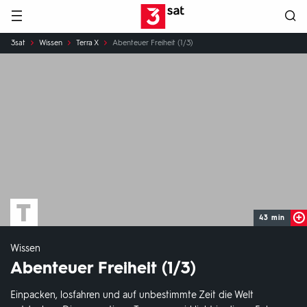
Hauptnavigation
3SAT
Sie
3sat
Wissen
Terra X
Abenteuer Freiheit (1/3)
sind
hier:
43 min
Wissen
Abenteuer Freiheit (1/3)
Einpacken, losfahren und auf unbestimmte Zeit die Welt