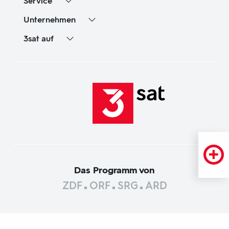
Service
Unternehmen
3sat
auf
Das Programm von
ZDF
ORF
SRG
ARD