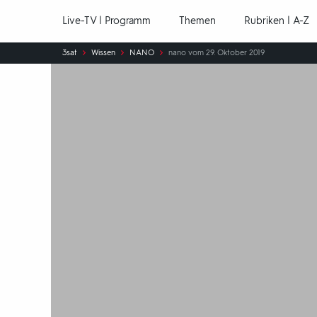
Hauptnavigation
Live-TV | Programm
Themen
Rubriken | A-Z
Sie
3sat
Wissen
NANO
nano vom 29. Oktober 2019
sind
hier: