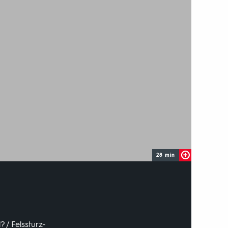
28 min
? / Felssturz-