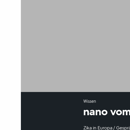
Wissen
nano vom
Zika in Europa / Gesprä