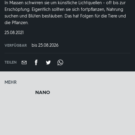
In Massen schwirren sie um künstliche Lichtquellen - oft bis zur
Erschöpfung. Eigentlich sollten sie sich fortpflanzen, Nahrung
suchen und Blüten bestäuben. Das hat Folgen für die Tiere und
die Pflanzen.
DATUM:
25.08.2021
bis 25.08.2026
VERFÜGBAR
weltweit
VERFÜGBAR
BIS:
TEILEN
MEHR
NANO