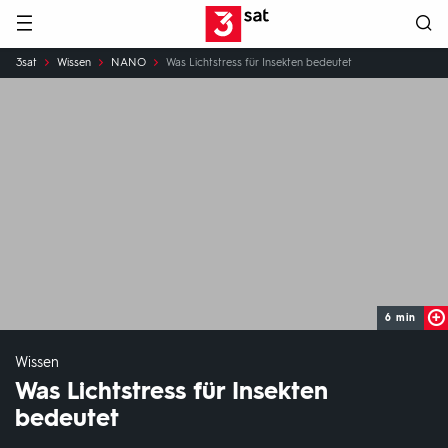
Hauptnavigation
3SAT
Sie
3sat
Wissen
NANO
Was Lichtstress für Insekten bedeutet
sind
hier:
6 min
Wissen
Was Lichtstress für Insekten
bedeutet