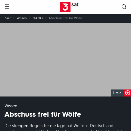
Hauptnavigation
3SAT
Sie
3sat
Wissen
NANO
Abschuss frei für Wölfe
sind
hier:
1 min
Wissen
Abschuss frei für Wölfe
Die strengen Regeln für die Jagd auf Wölfe in Deutschland