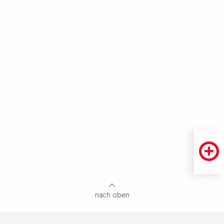
Fußbereich
mit
Inhaltsangabe
nach oben