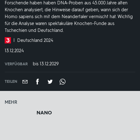
Forschende haben haben DNA-Proben aus 45.000 Jahre alten
Knochen analysiert, die Hinweise darauf geben, wann sich der
Homo sapiens sich mit dem Neandertaler vermischt hat. Wichtig
für die Analyse waren spektakuläre Knochen-Funde aus
Tschechien und Deutschland.
Produktionsland
Deutschland 2024
und
DATUM:
13.12.2024
-
jahr:
bis 13.12.2029
VERFÜGBAR
weltweit
VERFÜGBAR
BIS:
TEILEN
MEHR
NANO