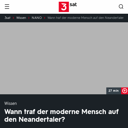
Hauptnavigation
3SAT
Sie
3sat
Wissen
NANO
Wann traf der moderne Mensch auf den Neandertaler?
sind
hier:
27 min
Wissen
Wann traf der moderne Mensch auf
den Neandertaler?