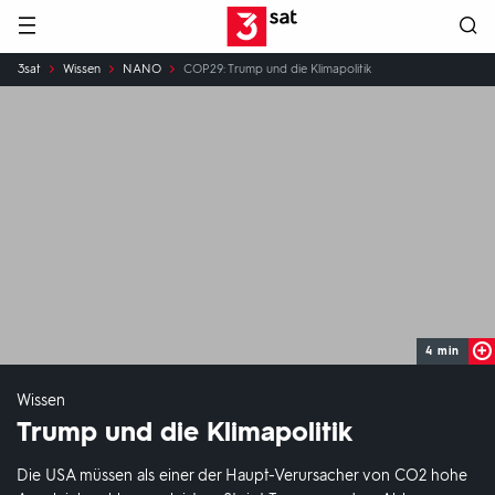
Hauptnavigation
3SAT
Sie
3sat
Wissen
NANO
COP29: Trump und die Klimapolitik
sind
hier:
4 min
Wissen
Trump und die Klimapolitik
Die USA müssen als einer der Haupt-Verursacher von CO2 hohe