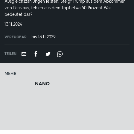
Ausgleichszahlungen leisten. Steigt Trump aus dem Abkommen
von Paris aus, fehlen aus dem Topf etwa 50 Prozent. Was
bedeutet das?
DATUM:
13.11.2024
bis 13.11.2029
VERFÜGBAR
weltweit
VERFÜGBAR
BIS:
TEILEN
MEHR
NANO