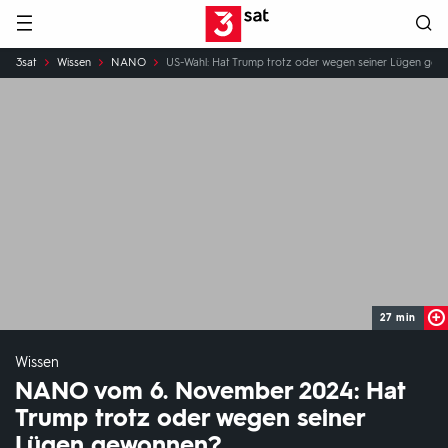
Hauptnavigation
3SAT
Sie
3sat
Wissen
NANO
US-Wahl: Hat Trump trotz oder wegen seiner Lügen ge
sind
hier:
27 min
Wissen
NANO vom 6. November 2024: Hat
Trump trotz oder wegen seiner
Lügen gewonnen?