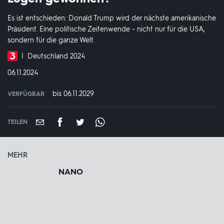
Es ist entschieden: Donald Trump wird der nächste amerikanische
Präsident. Eine politische Zeitenwende - nicht nur für die USA,
sondern für die ganze Welt.
Produktionsland
Deutschland 2024
und
DATUM:
06.11.2024
-
jahr:
bis 06.11.2029
VERFÜGBAR
weltweit
VERFÜGBAR
BIS:
TEILEN
MEHR
NANO