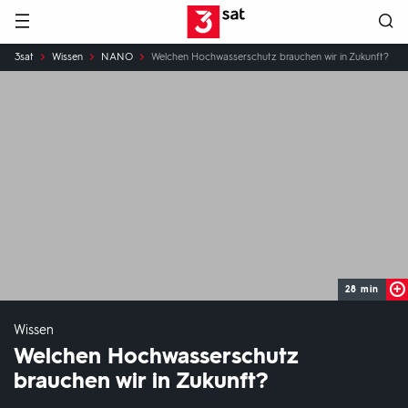
Hauptnavigation
3SAT
Sie
3sat
Wissen
NANO
Welchen Hochwasserschutz brauchen wir in Zukunft?
sind
hier:
28 min
Wissen
Welchen Hochwasserschutz
brauchen wir in Zukunft?