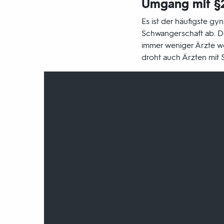
Umgang mit §
Es ist der häufigste gy
Schwangerschaft ab. D
immer weniger Ärzte wo
droht auch Ärzten mit S