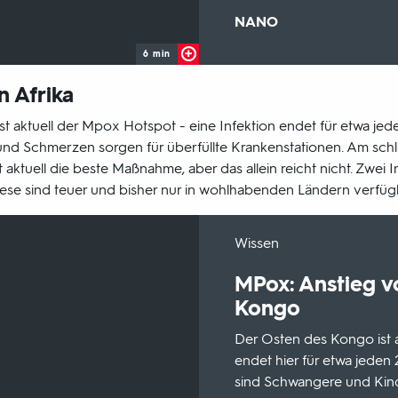
Sendungsbereich:
NANO
6 min
n Afrika
 aktuell der Mpox Hotspot - eine Infektion endet für etwa jeden
und Schmerzen sorgen für überfüllte Krankenstationen. Am schlim
st aktuell die beste Maßnahme, aber das allein reicht nicht. Zwe
diese sind teuer und bisher nur in wohlhabenden Ländern verfüg
-
Wissen
MPox: Anstieg v
Kongo
Der Osten des Kongo ist a
endet hier für etwa jeden 
sind Schwangere und Kind