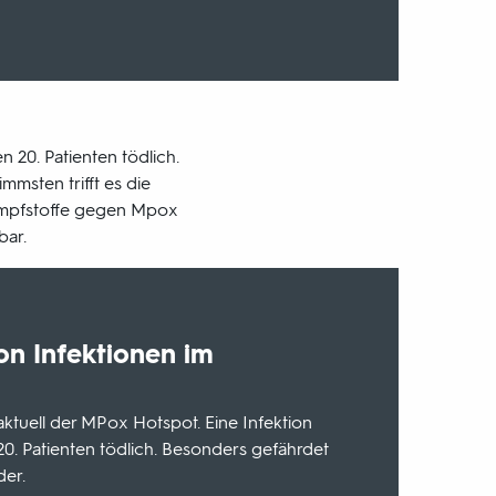
 20. Patienten tödlich.
msten trifft es die
i Impfstoffe gegen Mpox
bar.
on Infektionen im
ktuell der MPox Hotspot. Eine Infektion
20. Patienten tödlich. Besonders gefährdet
er.