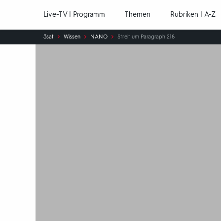
Hauptnavigation
Live-TV | Programm
Themen
Rubriken | A-Z
Sie
3sat
Wissen
NANO
Streit um Paragraph 218
sind
hier: