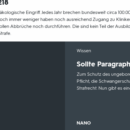
218
näkologische Eingriff. Jedes Jahr brechen bundesweit circa 100.0
och immer weniger haben noch ausreichend Zugang zu Klinike
llen Abbrüche noch durchführen. Die sind kein Teil der Ausbild
trafe.
-
Wissen
Sollte Paragrap
Zum Schutz des ungeboren
Pflicht, die Schwangersch
Strafrecht. Nun gibt es e
Sendungsbereich:
NANO