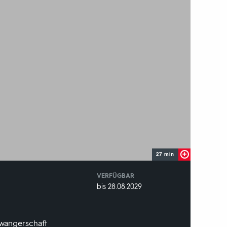
27 min
VERFÜGBAR
weltweit
VERFÜGBAR
bis 28.08.2029
BIS:
hwangerschaft