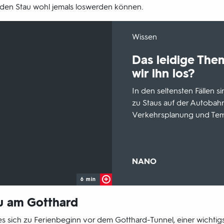
 den Stau wohl jemals loswerden können.
-
Wissen
Das leidige The
wir ihn los?
In den seltensten Fällen 
zu Staus auf der Autobah
Verkehrsplanung und Tem
Sendungsbereich:
NANO
6 min
u am Gotthard
t es sich zu Ferienbeginn vor dem Gotthard-Tunnel, einer wicht