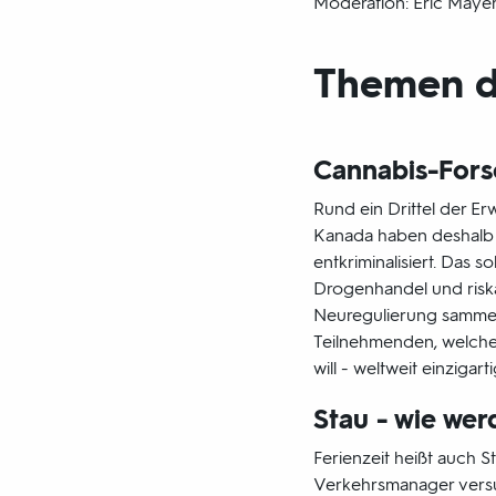
Moderation: Eric Maye
Themen d
Cannabis-For
Rund ein Drittel der E
Kanada haben deshalb 
entkriminalisiert. Das 
Drogenhandel und riska
Neuregulierung sammeln
Teilnehmenden, welche
will - weltweit einziga
Stau - wie wer
Ferienzeit heißt auch S
Verkehrsmanager versu