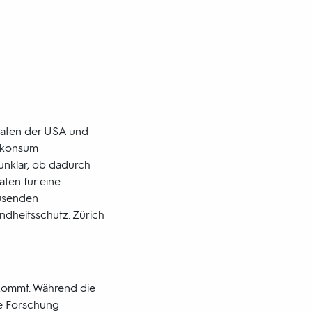
taaten der USA und
skonsum
 unklar, ob dadurch
ten für eine
ausenden
dheitsschutz. Zürich
u kommt. Während die
ie Forschung