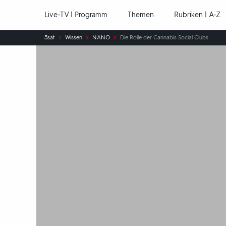
Hauptnavigation
Live-TV | Programm
Themen
Rubriken | A-Z
Sie
3sat
Wissen
NANO
Die Rolle der Cannabis Social Clubs
sind
hier: