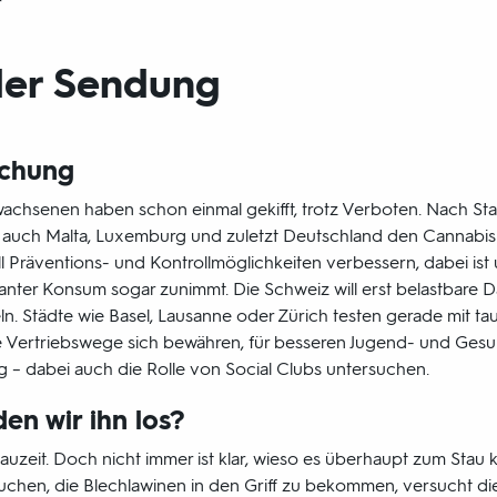
r
er Sendung
schung
rwachsenen haben schon einmal gekifft, trotz Verboten. Nach S
auch Malta, Luxemburg und zuletzt Deutschland den Cannabi
soll Präventions- und Kontrollmöglichkeiten verbessern, dabei ist
nter Konsum sogar zunimmt. Die Schweiz will erst belastbare Da
. Städte wie Basel, Lausanne oder Zürich testen gerade mit t
 Vertriebswege sich bewähren, für besseren Jugend- und Gesun
rtig – dabei auch die Rolle von Social Clubs untersuchen.
den wir ihn los?
tauzeit. Doch nicht immer ist klar, wieso es überhaupt zum Sta
chen, die Blechlawinen in den Griff zu bekommen, versucht d