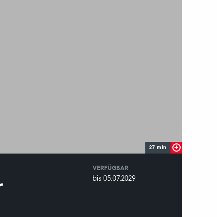
27 min
VERFÜGBAR
weltweit
VERFÜGBAR
bis 05.07.2029
r
BIS: