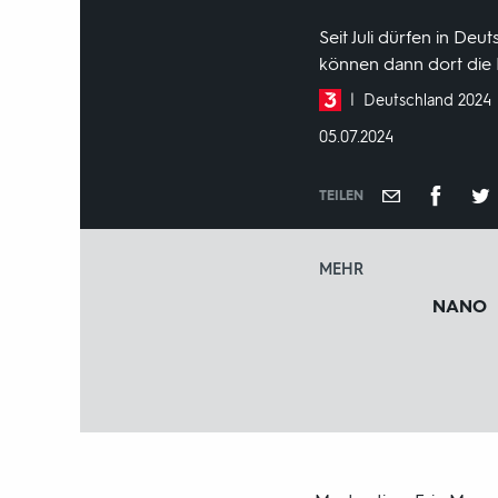
Seit Juli dürfen in De
können dann dort die 
Produktionsland
Deutschland 2024
und
DATUM:
05.07.2024
-
jahr:
TEILEN
MEHR
NANO