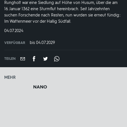
Rungholt war eine Siedlung auf Höhe von Husum, über die am
16. Januar 1362 eine Sturmflut hereinbrach. Seit Jahrzehnten
suchen Forschende nach Resten, nun wurden sie erneut fündig::
Im Wattenmeer vor der Hallig Südfall.
DATUM:
04.07.2024
bis 04.07.2029
VERFÜGBAR
weltweit
VERFÜGBAR
BIS:
TEILEN
MEHR
NANO