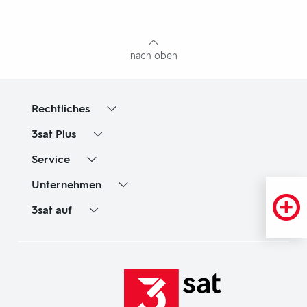
mit
Inhaltsangabe
nach oben
Rechtliches
3sat
Plus
Service
Unternehmen
3sat
auf