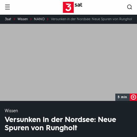
Hauptnavigation
3SAT
Sie
3sat
Wissen
NANO
Versunken in der Nordsee: Neue Spuren von Rungholt
sind
hier:
5 min
Wissen
Versunken in der Nordsee: Neue
Spuren von Rungholt