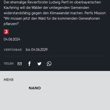
Der ehemalige Revierförster Ludwig Pertl im oberbayerischen
Kaufering will die Wälder der umliegenden Gemeinden
widerstandsfähig gegen den Klimawandel machen. Pertls Mission:
"Wir müssen jetzt den Wald für die kommenden Generationen
pflanzen!".
Produktionsland
und
DATUM:
04.06.2024
-
jahr:
bis 04.06.2029
VERFÜGBAR
weltweit
VERFÜGBAR
BIS:
TEILEN
MEHR
NANO