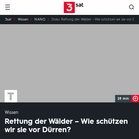
Hauptnavigation
3SAT
Sie
3sat
Wissen
NANO
Doku: Rettung der Wälder – Wie schützen wir sie vor Dür
sind
hier:
28 min
Wissen
Rettung der Wälder – Wie schützen
wir sie vor Dürren?