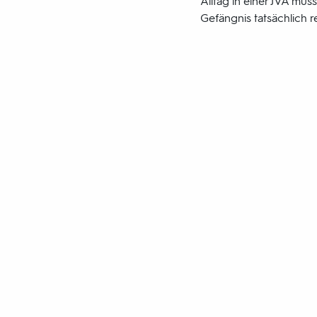
Alltag in einer JVA mü
Gefängnis tatsächlich r