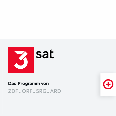
Das Programm von
ZDF
ORF
SRG
ARD