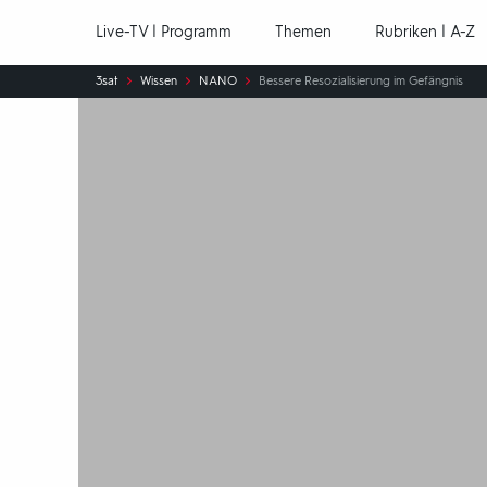
Hauptnavigation
Live-TV | Programm
Themen
Rubriken | A-Z
Sie
3sat
Wissen
NANO
Bessere Resozialisierung im Gefängnis
sind
hier: