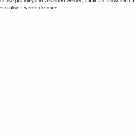
sste also grundlegend verändert werden, damit die Menschen nac
esozialisiert werden können.