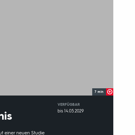
7 min
VERFÜGBAR
weltweit
VERFÜGBAR
bis 14.05.2029
nis
BIS:
aut einer neuen Studie