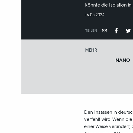
könnte die Isolation i
DATUM:
14.05.2024
TEILEN
MEHR
NANO
Den Insassen in deutsc
verfehlt wird. Wenn die
einer Weise verändert, 