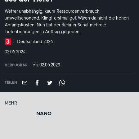
Wetter unabhängig, kaum Ressourcenverbrauch,
umweltschonend. Klingt erstmal gut. Wären da nicht die hohen
Anfangskosten. Nun hat der Berliner Senat mehrere
Tiefenbohrungen in Auftrag gegeben.
Produktionsland
Deutschland 2024
und
DATUM:
02.05.2024
-
jahr:
bis 02.05.2029
VERFÜGBAR
weltweit
VERFÜGBAR
BIS:
TEILEN
MEHR
NANO