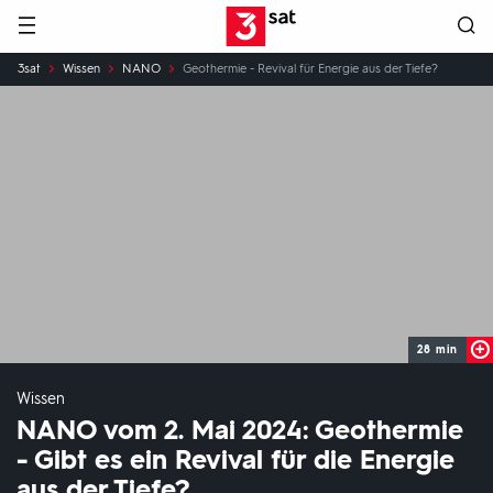
Hauptnavigation
3SAT
Sie
3sat
Wissen
NANO
Geothermie - Revival für Energie aus der Tiefe?
sind
hier:
28 min
Wissen
NANO vom 2. Mai 2024: Geothermie
- Gibt es ein Revival für die Energie
aus der Tiefe?