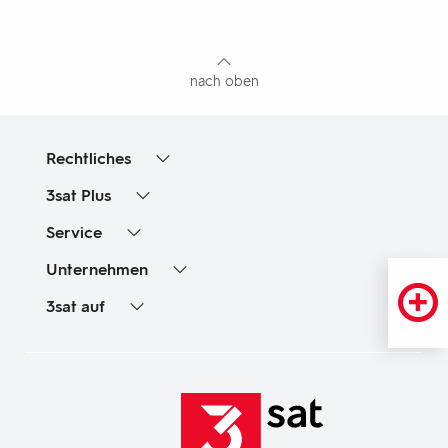
mit
Inhaltsangabe
nach oben
Rechtliches
3sat
Plus
Service
Unternehmen
3sat
auf