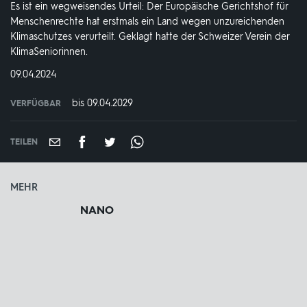
Es ist ein wegweisendes Urteil: Der Europäische Gerichtshof für
Menschenrechte hat erstmals ein Land wegen unzureichenden
Klimaschutzes verurteilt. Geklagt hatte der Schweizer Verein der
KlimaSeniorinnen.
DATUM:
09.04.2024
bis 09.04.2029
VERFÜGBAR
weltweit
VERFÜGBAR
BIS:
TEILEN
MEHR
NANO