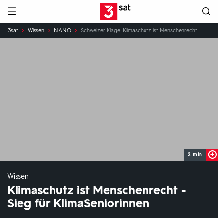
Hauptnavigation
3SAT
Sie
3sat
Wissen
NANO
Schweizer Klage: Klimaschutz ist Menschenrecht
sind
hier:
2 min
Wissen
Klimaschutz ist Menschenrecht -
Sieg für KlimaSeniorinnen