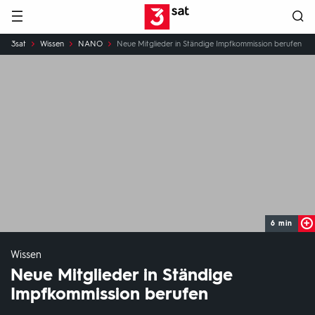
Hauptnavigation
3SAT
Sie
3sat
Wissen
NANO
Neue Mitglieder in Ständige Impfkommission berufen
sind
hier:
6 min
Wissen
Neue Mitglieder in Ständige
Impfkommission berufen