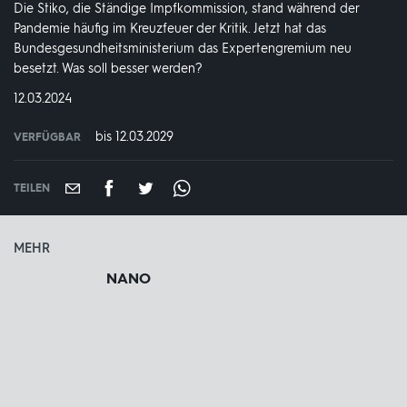
Die Stiko, die Ständige Impfkommission, stand während der
Pandemie häufig im Kreuzfeuer der Kritik. Jetzt hat das
Bundesgesundheitsministerium das Expertengremium neu
besetzt. Was soll besser werden?
DATUM:
12.03.2024
bis 12.03.2029
VERFÜGBAR
weltweit
VERFÜGBAR
BIS:
TEILEN
MEHR
NANO