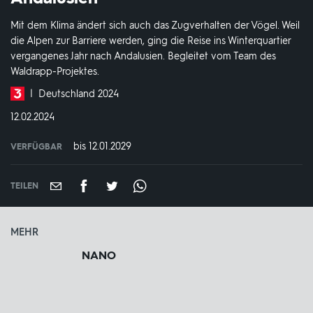
Mit dem Klima ändert sich auch das Zugverhalten der Vögel. Weil
die Alpen zur Barriere werden, ging die Reise ins Winterquartier
vergangenes Jahr nach Andalusien. Begleitet vom Team des
Waldrapp-Projektes.
Produktionsland
Deutschland 2024
und
DATUM:
12.02.2024
-
jahr:
bis 12.01.2029
VERFÜGBAR
weltweit
VERFÜGBAR
BIS:
TEILEN
MEHR
NANO