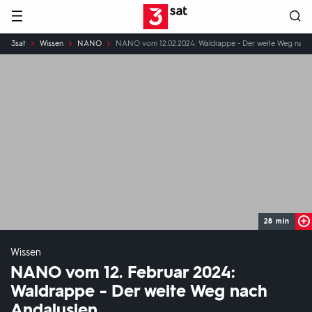
Hauptnavigation
3SAT
Sie
3sat
Wissen
NANO
NANO vom 12.02.2024: Waldrappe - Der weite Weg nach
sind
hier:
28 min
Wissen
NANO vom 12. Februar 2024:
Waldrappe - Der weite Weg nach
Andalusien