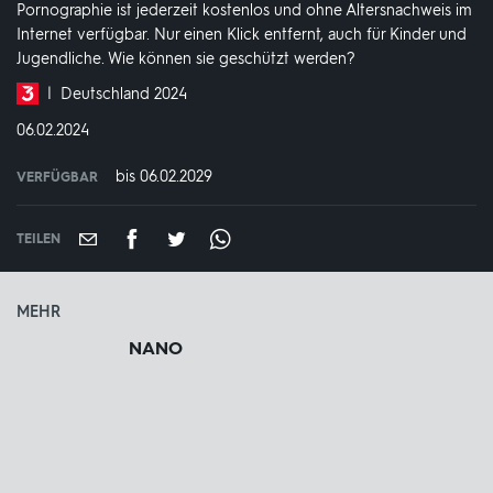
Pornographie ist jederzeit kostenlos und ohne Altersnachweis im
Internet verfügbar. Nur einen Klick entfernt, auch für Kinder und
Jugendliche. Wie können sie geschützt werden?
Produktionsland
Deutschland 2024
und
DATUM:
06.02.2024
-
jahr:
bis 06.02.2029
VERFÜGBAR
weltweit
VERFÜGBAR
BIS:
TEILEN
MEHR
NANO