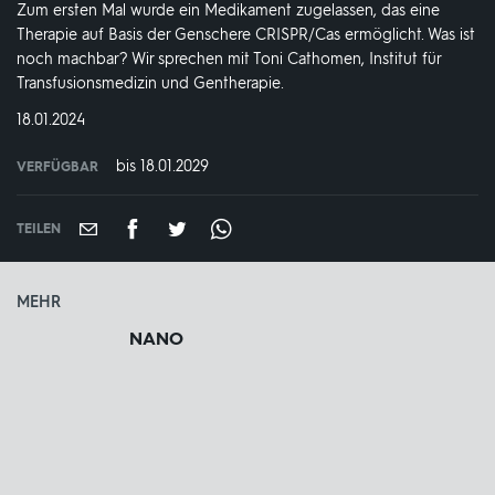
Zum ersten Mal wurde ein Medikament zugelassen, das eine
Therapie auf Basis der Genschere CRISPR/Cas ermöglicht. Was ist
noch machbar? Wir sprechen mit Toni Cathomen, Institut für
Transfusionsmedizin und Gentherapie.
DATUM:
18.01.2024
bis 18.01.2029
VERFÜGBAR
weltweit
VERFÜGBAR
BIS:
TEILEN
MEHR
NANO