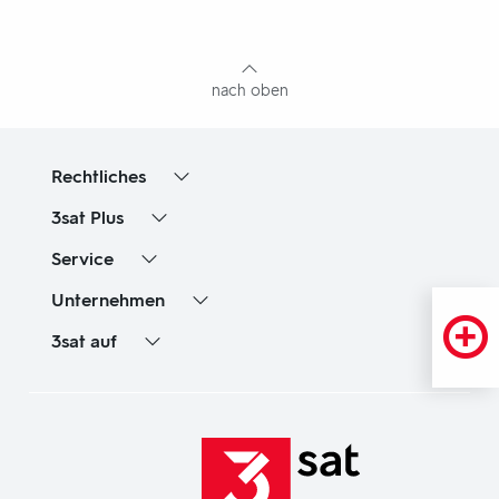
mit
Inhaltsangabe
nach oben
Rechtliches
3sat
Plus
Service
Unternehmen
3sat
auf