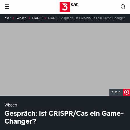
Hauptnavigation
3SAT
Sie
3sat
Wissen
NANO
NANO-Gespräch: Ist CRISPR/Cas ein Game-Changer?
sind
hier:
5 min
Wissen
Gespräch: Ist CRISPR/Cas ein Game-
Changer?