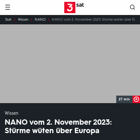
Hauptnavigation
3SAT
Sie
3sat
Wissen
NANO
NANO vom 2. November 2023: Stürme wüten über Euro
sind
hier:
27 min
Wissen
NANO vom 2. November 2023:
Stürme wüten über Europa