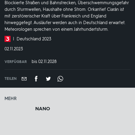
Blockierte Straßen und Bahnstrecken, Überschwemmungsgefahr
durch Sturmwellen, Haushalte ohne Strom. Orkantief Ciarán ist
mit zerstörerischer Kraft über Frankreich und England
hinweggefegt. Ausläufer werden auch in Deutschland erwartet.
Meteorologen sprechen von einem Jahrhundertsturm.
Produktionsland
Deutschland 2023
und
DATUM:
02.11.2023
-
jahr:
bis 02.11.2028
VERFÜGBAR
weltweit
VERFÜGBAR
BIS:
TEILEN
MEHR
NANO