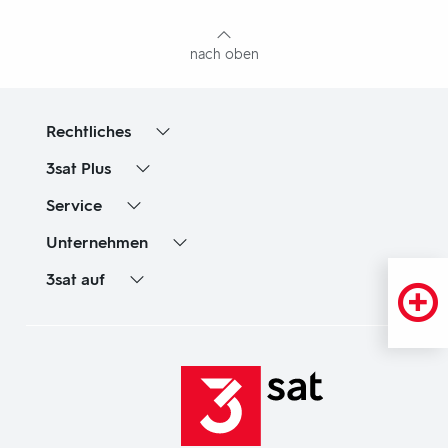
Inhaltsangabe
nach oben
Rechtliches
3sat
Plus
Service
Unternehmen
3sat
auf