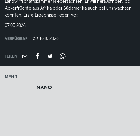
Landwirtschaftskammer Niedersachsen. Er will herausfinden, ob
Ackerfrüchte aus Afrika oder Südamerika auch bei uns wachsen
könnten. Erste Ergebnisse liegen vor.
DATUM:
07.03.2024
bis 16.10.2028
VERFÜGBAR
weltweit
VERFÜGBAR
BIS:
TEILEN
MEHR
NANO