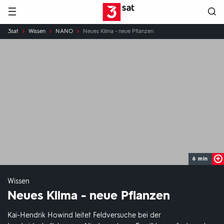
Hauptnavigation
3SAT
Sie
3sat
Wissen
NANO
Neues Klima - neue Pflanzen
sind
hier:
6 min
Wissen
Neues Klima - neue Pflanzen
Kai-Hendrik Howind leitet Feldversuche bei der