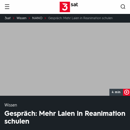
Hauptnavigation
3SAT
Sie
3sat
Wissen
NANO
Gespräch: Mehr Laien in Reanimation schulen
sind
hier:
4 min
Wissen
Gespräch: Mehr Laien in Reanimation
schulen