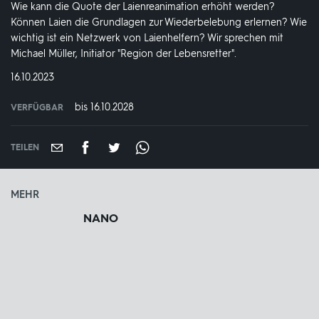
Wie kann die Quote der Laienreanimation erhöht werden?
Können Laien die Grundlagen zur Wiederbelebung erlernen? Wie
wichtig ist ein Netzwerk von Laienhelfern? Wir sprechen mit
Michael Müller, Initiator "Region der Lebensretter".
DATUM:
16.10.2023
bis 16.10.2028
VERFÜGBAR
weltweit
VERFÜGBAR
BIS:
TEILEN
MEHR
NANO