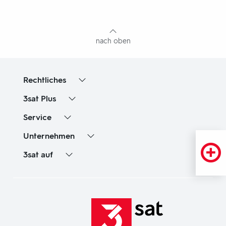
mit
Inhaltsangabe
nach oben
Rechtliches
3sat
Plus
Service
Unternehmen
3sat
auf