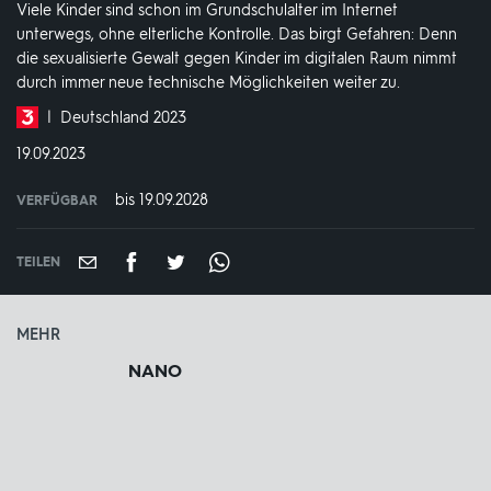
Viele Kinder sind schon im Grundschulalter im Internet
unterwegs, ohne elterliche Kontrolle. Das birgt Gefahren: Denn
die sexualisierte Gewalt gegen Kinder im digitalen Raum nimmt
durch immer neue technische Möglichkeiten weiter zu.
Produktionsland
Deutschland 2023
und
DATUM:
19.09.2023
-
jahr:
bis 19.09.2028
VERFÜGBAR
weltweit
VERFÜGBAR
BIS:
TEILEN
MEHR
NANO