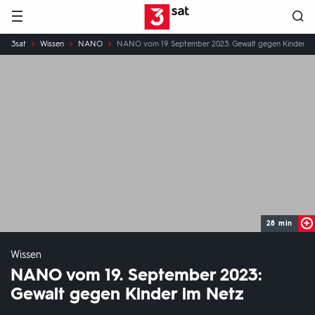
Hauptnavigation
3SAT
Sie
3sat
Wissen
NANO
NANO vom 19. September 2023: Gewalt gegen Kinder i
sind
hier:
28 min
Wissen
NANO vom 19. September 2023:
Gewalt gegen Kinder im Netz