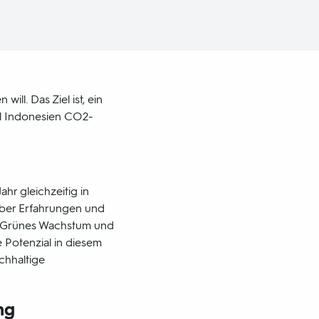
ill. Das Ziel ist, ein
ill Indonesien CO2-
hr gleichzeitig in
h über Erfahrungen und
o "Grünes Wachstum und
e Potenzial in diesem
chhaltige
ng