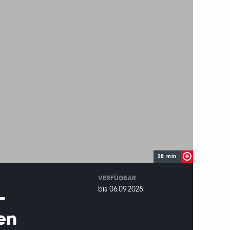
28 min
VERFÜGBAR
weltweit
VERFÜGBAR
bis 06.09.2028
-
BIS:
en