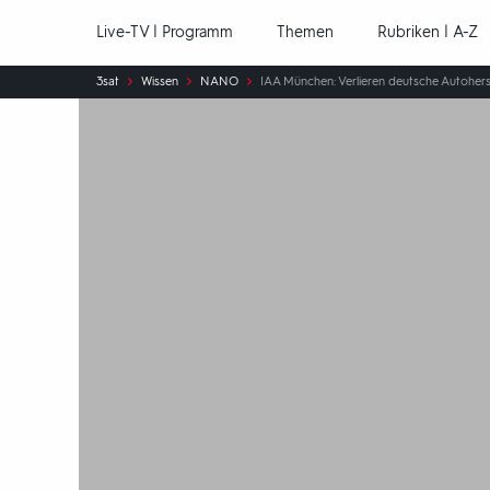
Hauptnavigation
Live-TV | Programm
Themen
Rubriken | A-Z
Sie
3sat
Wissen
NANO
IAA München: Verlieren deutsche Autohers
sind
hier: