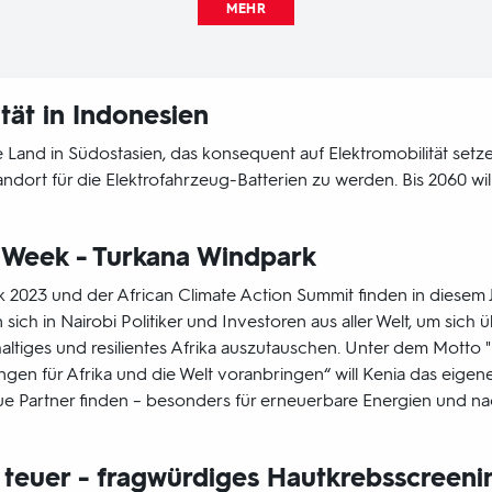
MEHR
tät in Indonesien
 Land in Südostasien, das konsequent auf Elektromobilität setzen w
andort für die Elektrofahrzeug-Batterien zu werden. Bis 2060 w
e Week - Turkana Windpark
 2023 und der African Climate Action Summit finden in diesem Ja
en sich in Nairobi Politiker und Investoren aus aller Welt, um sic
altiges und resilientes Afrika auszutauschen. Unter dem Mott
gen für Afrika und die Welt voranbringen“ will Kenia das eigen
e Partner finden – besonders für erneuerbare Energien und na
d teuer - fragwürdiges Hautkrebsscreeni