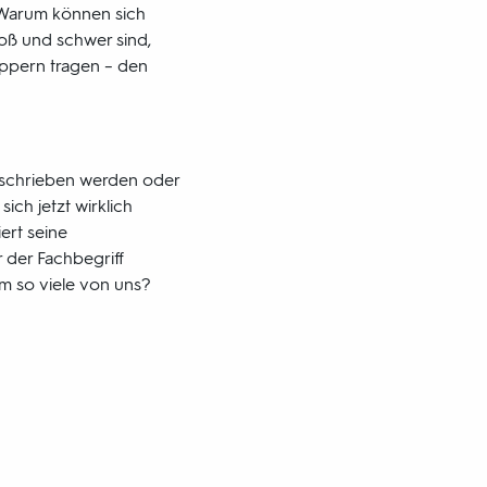
s. Warum können sich
oß und schwer sind,
lippern tragen – den
eschrieben werden oder
ich jetzt wirklich
ert seine
 der Fachbegriff
em so viele von uns?