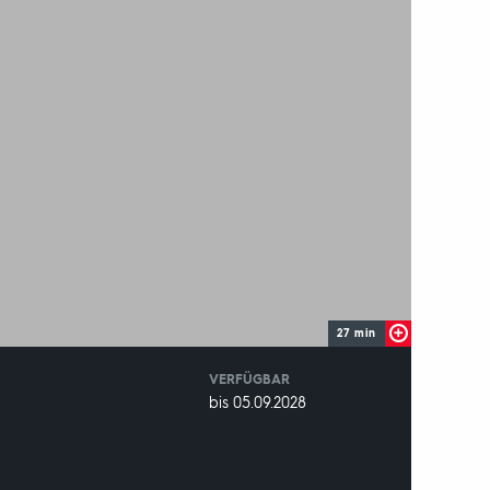
27 min
VERFÜGBAR
weltweit
VERFÜGBAR
bis 05.09.2028
BIS: