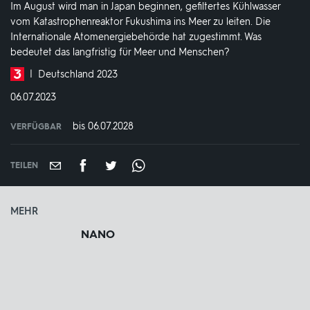
Im August wird man in Japan beginnen, gefiltertes Kühlwasser
vom Katastrophenreaktor Fukushima ins Meer zu leiten. Die
Internationale Atomenergiebehörde hat zugestimmt. Was
bedeutet das langfristig für Meer und Menschen?
Produktionsland
Deutschland 2023
und
DATUM:
06.07.2023
-
jahr:
bis 06.07.2028
VERFÜGBAR
weltweit
VERFÜGBAR
BIS:
TEILEN
MEHR
NANO