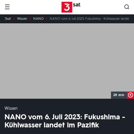
Hauptnavigation
3SAT
Sie
3sat
Wissen
NANO
NANO vom 6. Juli 2023: Fukushima - Kühlwasser landet im 
sind
hier:
28 min
Wissen
NANO vom 6. Juli 2023: Fukushima -
Kühlwasser landet im Pazifik