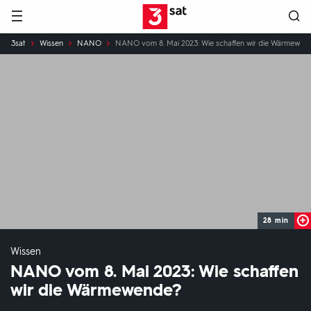
Hauptnavigation
3SAT
Sie
3sat
Wissen
NANO
NANO vom 8. Mai 2023: Wie schaffen wir die Wärmewen
sind
hier:
28 min
Wissen
NANO vom 8. Mai 2023: Wie schaffen
wir die Wärmewende?