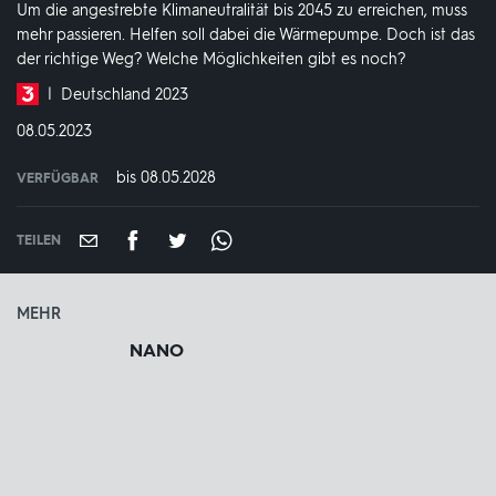
Um die angestrebte Klimaneutralität bis 2045 zu erreichen, muss
mehr passieren. Helfen soll dabei die Wärmepumpe. Doch ist das
der richtige Weg? Welche Möglichkeiten gibt es noch?
Produktionsland
Deutschland 2023
und
DATUM:
08.05.2023
-
jahr:
bis 08.05.2028
VERFÜGBAR
weltweit
VERFÜGBAR
BIS:
TEILEN
MEHR
NANO